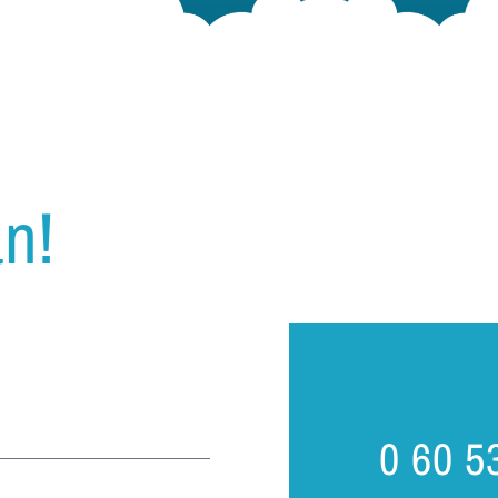
n!
0 60 5