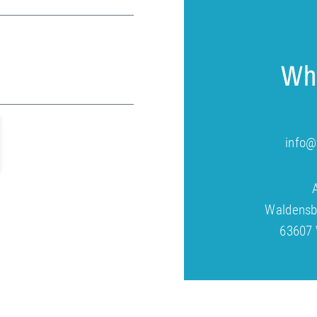
Wh
info@
Waldensb
63607