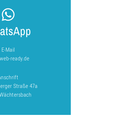
atsApp
E-Mail
web-ready.de
Anschrift
erger Straße 47a
 Wächtersbach